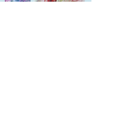
Village des Métiers d'art
SEDB
514
941-3422
villagedesmetiersdartsedb@gmail.com
262, 1er Rang
Saint-Étienne-de-Bolton